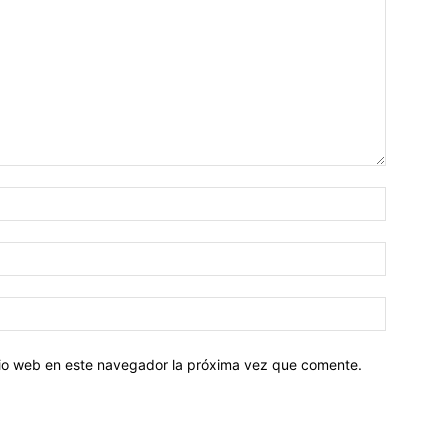
Nombre:
Correo
electróni
Sitio
web:
itio web en este navegador la próxima vez que comente.