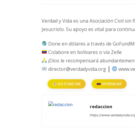
Verdad y Vida es una Asociación Civil sin 
Jesucristo. Su apoyo es vital para continu
Done en dólares a través de GoFundM
Colabore en bolívares o vía Zelle
¡Dios le recompensará abundantemente
director@verdadyvida.org ║
www.ve
GO FUND ME
OFRENDAR
redaccion
https://www.verdadyvida.or