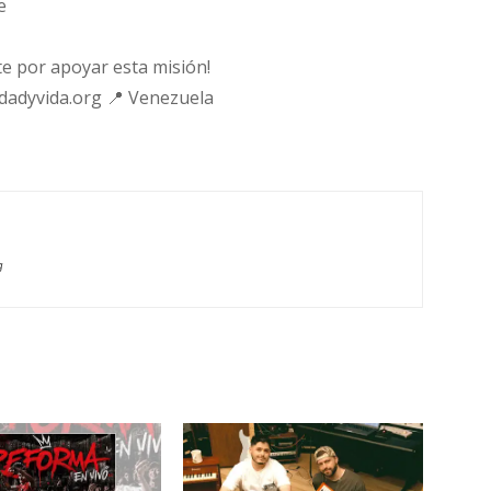
e
e por apoyar esta misión!
rdadyvida.org 📍 Venezuela
g