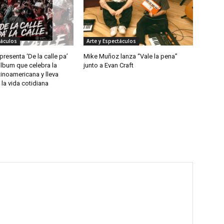
táculos
Arte y Espectáculos
resenta ‘De la calle pa’
Mike Muñoz lanza “Vale la pena”
 álbum que celebra la
junto a Evan Craft
tinoamericana y lleva
la vida cotidiana