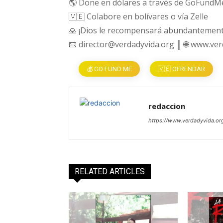
🌎 Done en dólares a través de GoFundM
🇻🇪 Colabore en bolívares o vía Zelle
🙏 ¡Dios le recompensará abundantement
📧 director@verdadyvida.org ║ 🌐 www.ve
💰 GO FUND ME
🇻🇪 OFRENDAR
redaccion
https://www.verdadyvida.or
RELATED ARTICLES