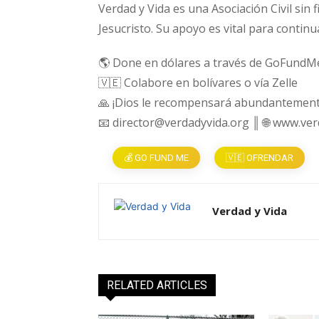
Verdad y Vida es una Asociación Civil sin 
Jesucristo. Su apoyo es vital para continu
🌎 Done en dólares a través de GoFundM
🇻🇪 Colabore en bolívares o vía Zelle
🙏 ¡Dios le recompensará abundantement
📧 director@verdadyvida.org ║ 🌐 www.ve
💰 GO FUND ME
🇻🇪 OFRENDAR
Verdad y Vida
RELATED ARTICLES