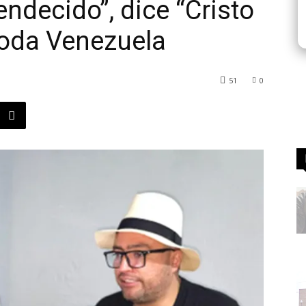
endecido”, dice “Cristo
 toda Venezuela
51
0