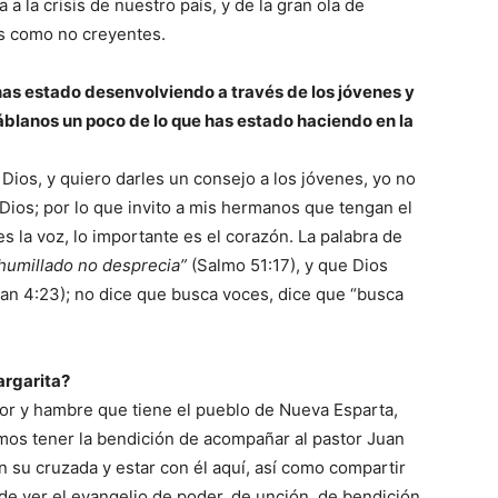
 a la crisis de nuestro país, y de la gran ola de
os como no creyentes.
as estado desenvolviendo a través de los jóvenes y
háblanos un poco de lo que has estado haciendo en la
a Dios, y quiero darles un consejo a los jóvenes, yo no
a Dios; por lo que invito a mis hermanos que tengan el
s la voz, lo importante es el corazón. La palabra de
y humillado no desprecia”
(Salmo 51:17), y que Dios
an 4:23); no dice que busca voces, dice que “busca
argarita?
or y hambre que tiene el pueblo de Nueva Esparta,
os tener la bendición de acompañar al pastor Juan
n su cruzada y estar con él aquí, así como compartir
 ver el evangelio de poder, de unción, de bendición.