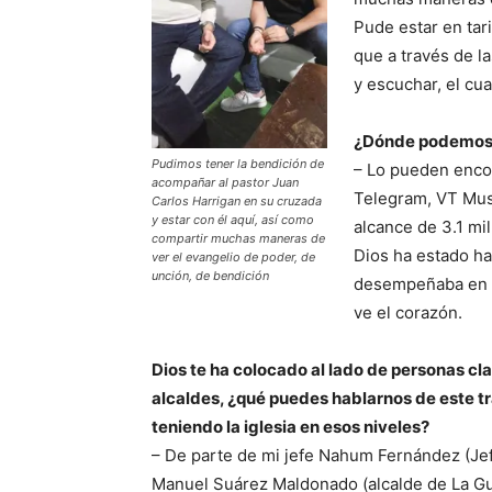
Pude estar en tar
que a través de l
y escuchar, el cual
¿Dónde podemos e
Pudimos tener la bendición de
– Lo pueden encon
acompañar al pastor Juan
Telegram, VT Musi
Carlos Harrigan en su cruzada
y estar con él aquí, así como
alcance de 3.1 mi
compartir muchas maneras de
Dios ha estado ha
ver el evangelio de poder, de
unción, de bendición
desempeñaba en ot
ve el corazón.
Dios te ha colocado al lado de personas cla
alcaldes, ¿qué puedes hablarnos de este tr
teniendo la iglesia en esos niveles?
– De parte de mi jefe Nahum Fernández (Je
Manuel Suárez Maldonado (alcalde de La Gua