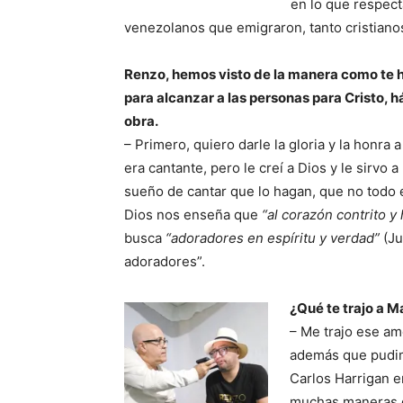
en lo que respecta
venezolanos que emigraron, tanto cristian
Renzo, hemos visto de la manera como te h
para alcanzar a las personas para Cristo, 
obra.
– Primero, quiero darle la gloria y la honra 
era cantante, pero le creí a Dios y le sirvo 
sueño de cantar que lo hagan, que no todo e
Dios nos enseña que
“al corazón contrito 
busca
“adoradores en espíritu y verdad”
(Ju
adoradores”.
¿Qué te trajo a M
– Me trajo ese am
además que pudim
Carlos Harrigan e
muchas maneras de