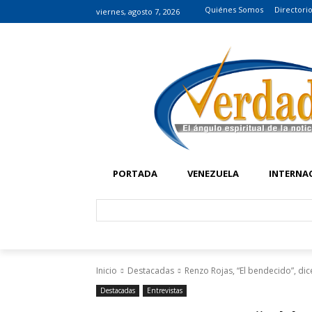
Quiénes Somos
Directori
viernes, agosto 7, 2026
PORTADA
VENEZUELA
INTERNA
Inicio
Destacadas
Renzo Rojas, “El bendecido”, dic
Destacadas
Entrevistas