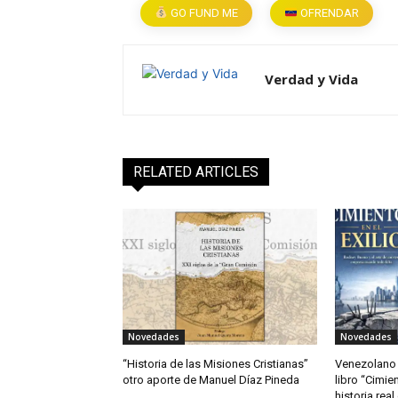
GO FUND ME
OFRENDAR
Verdad y Vida
RELATED ARTICLES
Novedades
Novedades
“Historia de las Misiones Cristianas”
Venezolano 
otro aporte de Manuel Díaz Pineda
libro “Cimien
historia rea