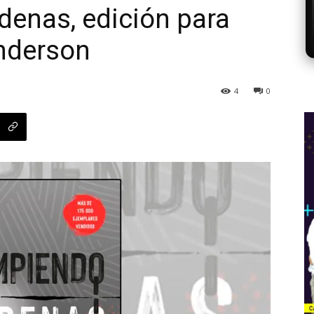
enas, edición para
Anderson
4
0