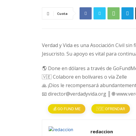
Cuota
Verdad y Vida es una Asociación Civil sin 
Jesucristo. Su apoyo es vital para continu
🌎 Done en dólares a través de GoFundM
🇻🇪 Colabore en bolívares o vía Zelle
🙏 ¡Dios le recompensará abundantement
📧 director@verdadyvida.org ║ 🌐 www.ve
💰 GO FUND ME
🇻🇪 OFRENDAR
redaccion