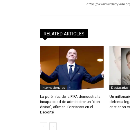
https://www.verdadyvida.or
RELATED ARTICLES
Internacionales
Destacadas
La polémica de la FIFA demuestra la
Un millonario
incapacidad de administrar un “don
defensa leg
divino”, afirman ‘Cristianos en el
cristianos c
Deporte’