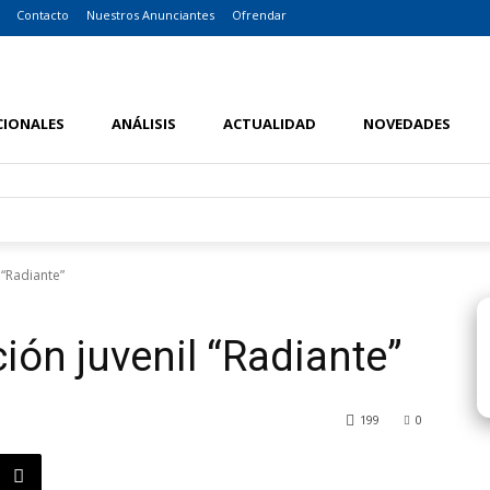
Contacto
Nuestros Anunciantes
Ofrendar
CIONALES
ANÁLISIS
ACTUALIDAD
NOVEDADES
 “Radiante”
ión juvenil “Radiante”
199
0