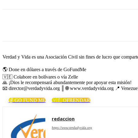
Cuota
Verdad y Vida es una Asociación Civil sin fines de lucro que comparte 
🌎 Done en dólares a través de GoFundMe
🇻🇪 Colabore en bolívares o vía Zelle
🙏 ¡Dios le recompensará abundantemente por apoyar esta misión!
📧 director@verdadyvida.org ║ 🌐 www.verdadyvida.org 📍 Venezue
💰 GO FUND ME
🇻🇪 OFRENDAR
redaccion
https://www.verdadyvida.org