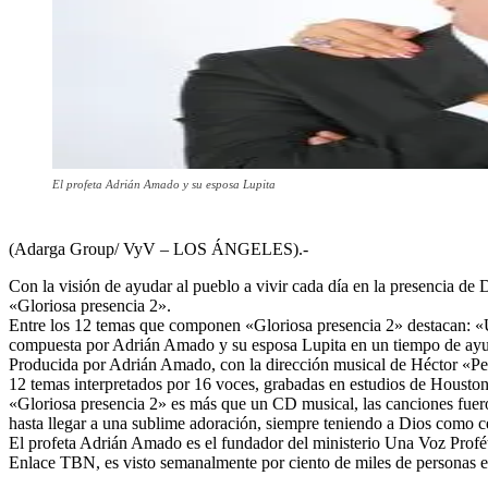
El profeta Adrián Amado y su esposa Lupita
(Adarga Group/ VyV – LOS ÁNGELES).-
Con la visión de ayudar al pueblo a vivir cada día en la presencia d
«Gloriosa presencia 2».
Entre los 12 temas que componen «Gloriosa presencia 2» destacan: «Una
compuesta por Adrián Amado y su esposa Lupita en un tiempo de ayuno
Producida por Adrián Amado, con la dirección musical de Héctor «Peru
12 temas interpretados por 16 voces, grabadas en estudios de Housto
«Gloriosa presencia 2» es más que un CD musical, las canciones fuero
hasta llegar a una sublime adoración, siempre teniendo a Dios como 
El profeta Adrián Amado es el fundador del ministerio Una Voz Profét
Enlace TBN, es visto semanalmente por ciento de miles de personas 