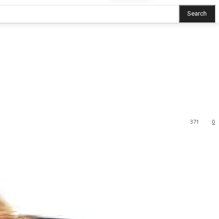
Search
371
0