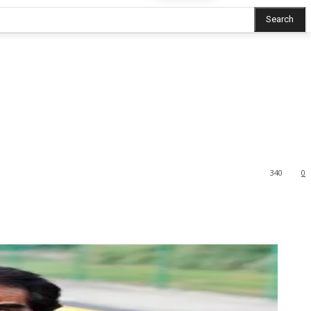
Search
340
0