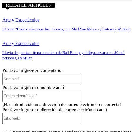
RELATED ARTICLES
Arte y Espectáculos
El tema “Cristo” ahora en dos idiomas, con Miel San Marcos y Gateway Worship
Arte y Espectáculos
Lluvia de granizos frena concierto de Bad Bunny y obliga a evacuar a 80 mil
personas, en Milán
Por favor ingrese su comentario!
Nombre:*
Por favor ingrese su nombre aquí
Correo
electrónico:*
¡Has introducido una dirección de correo electrónico incorrecta!
Por favor ingrese su dirección de correo electrónico aquí
Sitio
web: