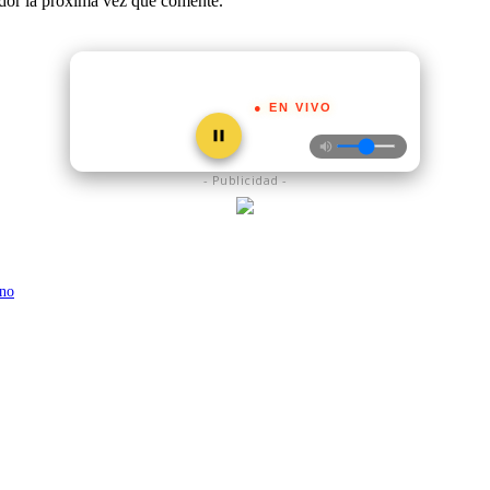
ador la próxima vez que comente.
● EN VIVO
- Publicidad -
ino
vino”, afirman ‘Cristianos en el Deporte’
 realizado más de 200 intervenciones quirúrgicas