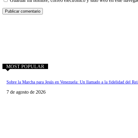
Guardar mi nombre, correo electrónico y sitio web en este naveg
MOST POPULAR
Sobre la Marcha para Jesús en Venezuela: Un llamado a la fidelidad del Re
7 de agosto de 2026
La polémica de la FIFA demuestra la incapacidad de administrar un “don di
7 de agosto de 2026
Equipo médico de Samaritan’s Purse ha atendido a más de 3.000 pacientes y