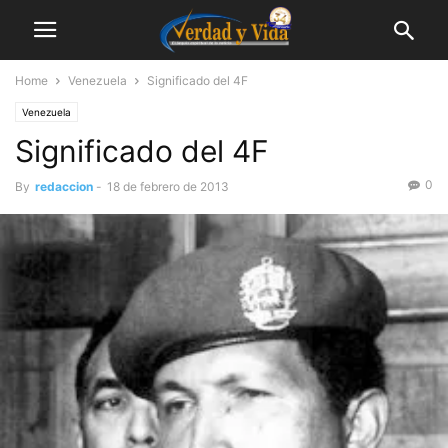
Home
Venezuela
Significado del 4F
Venezuela
Significado del 4F
0
By
redaccion
-
18 de febrero de 2013