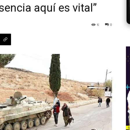
sencia aquí es vital”
6
0