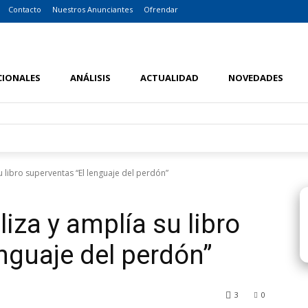
Contacto
Nuestros Anunciantes
Ofrendar
CIONALES
ANÁLISIS
ACTUALIDAD
NOVEDADES
u libro superventas “El lenguaje del perdón”
liza y amplía su libro
nguaje del perdón”
3
0