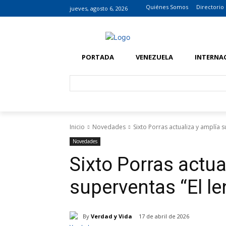
Quiénes Somos
Directorio
jueves, agosto 6, 2026
PORTADA
VENEZUELA
INTERNA
Inicio
Novedades
Sixto Porras actualiza y amplía s
Novedades
Sixto Porras actua
superventas “El le
By
Verdad y Vida
17 de abril de 2026