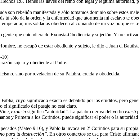
chos 1:8. Tienes las llaves del reino con legal y legítima autoridad,
euda son rebelión manifestada y sólo tomamos dominio sobre estos male
sús tú sólo da la orden y la enfermedad que atormenta mi esclavo te o
 mi emperador, mis soldados obedecen al comando de mi voz porque esto
do gente que entendiera de Exousia-Obediencia y sujeción. Y fue activad
mbre, no escapó de estar obediente y sujeto, le dijo a Juan el Bautist
-10).
orazón sujeto y obediente al Padre.
icismo, sino por revelación de su Palabra, creída y obedecida.
a Biblia, cuyo significado exacto es debatido por los eruditos, pero ge
o el significado del pasaje no está claro.
 Vine,
exousia
significa “autoridad”. La palabra deriva del verbo
exesti
p
anos y Primera a los Corintios, puede significar el poder o la autorida
r pecados (Mateo 9:16), y Pablo la invoca en 2ª Corintios para su propia
 no para tu destrucción”
. En otros contextos se usa para Cristo afirma