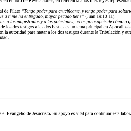
y en el libro de Revelaciones, en referencia a los diez reyes representad
al de Pilato
“Tengo poder para crucificarte, y tengo poder para soltar
 que a ti me ha entregado, mayor pecado tiene”
(Juan 19:10-11).
as, a los magistrados y a las potestades, no os preocupéis de cómo o q
de los dos testigos a las dos bestias es un tema principal en Apocalipsis 
ben la autoridad para matar a los dos testigos durante la Tribulación y at
idad.
el Evangelio de Jesucristo. Su apoyo es vital para continuar esta labor.