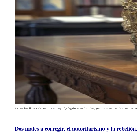
Tienes las llaves del reino con legal y legítima autoridad, pero son activadas cuando
Dos males a corregir, el autoritarismo y la rebelión