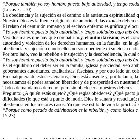
“Porque también yo soy hombre puesto bajo autoridad, y tengo soldados 
(Lucas 7:1-10).
La obediencia y la sujeción es el camino a la auténtica espiritualidad
Nuestro Dios es la fuente originaria de autoridad, las
exousia
deben est
El relato del centurión romano y el esclavo enfermo es gráfica y eloc
“Yo soy hombre puesto bajo autoridad, y tengo soldados bajo mis ór
Veo dos males que hay que combatir hoy,
el autoritarismo
; es el con
autoridad y violación de los derechos humanos, en la familia, en la ig
obediencia y sujeción cuando ellos no son obediente ni sujetos a nadi
Por otro lado, veo la rebelión e insujeción y la desobediencia, la cual 
“Yo soy hombre puesto bajo autoridad, y tengo soldados bajo mis ór
Es el equilibrio del deber-ser en la familia, iglesia y sociedad; veo 
gobernantes autoritarios, totalitaristas, fascistas, y por otro lado un co
En cualquiera de estos escenarios, Dios está ausente y, por lo tanto, l
necesitamos el poder sanador, liberador y de prosperidad en nuestras fa
Todos demandamos derecho, pero sin obedecer a nuestros deberes.
Pregunto: ¿A quién estás sujeto? ¿Qué reglas obedeces? ¿Qué pacto juras
dificultades (lo que está a punto de morir, Dios lo sanará y resucitar
obediencia en los mejores casos. Ya que ese estilo de vida la practic
“Porque como pecado de adivinación es la rebelión, y como ídolos e i
15:23).