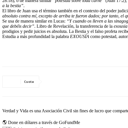
28:18), o de manera similar
“potestad sobre toda carne”
(Juan 17:2); 
a la bestia”
.
El libro de Juan usa el término también en el contexto del poder judici
absoluto contra mí, excepto de arriba te fueron dados; por tanto, el
Se usa de manera similar en Lucas:
“Y cuando os lleven a las sinagog
que debéis decir”
. Libro de Revelación, la transferencia de la
exousia
prodigios y pedir juicios es absoluta. La Bestia y el falso profeta reci
Estudia a más profundidad la palabra
EXOUSÍA
como potestad, autor
Cuota
Verdad y Vida es una Asociación Civil sin fines de lucro que comparte 
🌎 Done en dólares a través de GoFundMe