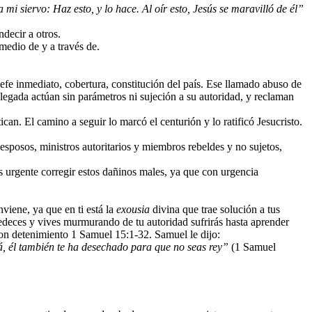
mi siervo: Haz esto, y lo hace. Al oír esto, Jesús se maravilló de él”
ndecir a otros.
medio de y a través de.
a jefe inmediato, cobertura, constitución del país. Ese llamado abuso de
elegada actúan sin parámetros ni sujeción a su autoridad, y reclaman
ican. El camino a seguir lo marcó el centurión y lo ratificó Jesucristo.
 esposos, ministros autoritarios y miembros rebeldes y no sujetos,
urgente corregir estos dañinos males, ya que con urgencia
nviene, ya que en ti está la
exousia
divina que trae solución a tus
obedeces y vives murmurando de tu autoridad sufrirás hasta aprender
 con detenimiento 1 Samuel 15:1-32. Samuel le dijo:
á, él también te ha desechado para que no seas rey”
(1 Samuel