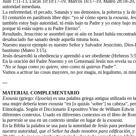
Juan 1:11-13, Lucas 10:10:17-19. Marcos 16:17-19, Mateo 28:18-20, He
autoridad inmediata.
La enfermedad, el pecado, Satanás y sus demonios, la pobreza y la d
El centurión en paráfrasis libre dijo: “yo sé cómo opera la
exousia
, Je
también estoy bajo autoridad, tú estás bajo tu Padre y yo estoy bajo
porque tú estás sujeto a tu Padre Eterno”.
Resultado, Jesucristo se asombró que ni aún en Israel había encontra
desahuciado fue sanado desde aquella misma hora.
Nuestro mayor ejemplo es nuestro Señor y Salvador Jesucristo, Dios-Ho
bautismo (Mateo 3:15).
Jesús desarrolló la obediencia y aprendió a ser obediente (Hebreos 5:5
En la oración del Padre Nuestro y en Getsemaní Jesús nos revela su c
“No se haga como yo quiero, sino como tú quieras Padre”.
Vamos a activar las cosas mayores, no por magia, ni legalismo, ni mist
—
MATERIAL COMPLEMENTARIO
Exousia
(griego: ἐξουσία) es una palabra griega antigua utilizada en l
una mujer debería tener
exousia
“en [o quizás ‘sobre’] su cabeza”, per
Etimología. Según el Diccionario Expositivo Vine de William Edwin
diferentes contextos. Usado en diferentes contextos en el libro de Rom
la
parresía
se usa en un contexto similar en lugar de la
exousia
.
En la Biblia la palabra se usa para la autoridad de Jesús para perdona
nuestra autoridad, que el Señor ha dado nosotros para edificación, y