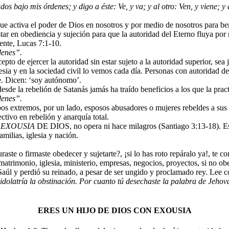
bajo mis órdenes; y digo a éste: Ve, y va; y al otro: Ven, y viene; y a 
 que activa el poder de Dios en nosotros y por medio de nosotros para be
ar en obediencia y sujeción para que la autoridad del Eterno fluya por 
uente, Lucas 7:1-10.
denes”.
cepto de ejercer la autoridad sin estar sujeto a la autoridad superior, se
lesia y en la sociedad civil lo vemos cada día. Personas con autoridad d
e. Dicen: ‘soy autónomo’.
desde la rebelión de Satanás jamás ha traído beneficios a los que la pract
denes”.
ambos extremos, por un lado, esposos abusadores o mujeres rebeldes a sus
lectivo en rebelión y anarquía total.
a
EXOUSIA
DE DIOS, no opera ni hace milagros (Santiago 3:13-18). Es 
milias, iglesia y nación.
te o firmaste obedecer y sujetarte?, ¡si lo has roto repáralo ya!, te co
á; matrimonio, iglesia, ministerio, empresas, negocios, proyectos, si no 
ó Saúl y perdió su reinado, a pesar de ser ungido y proclamado rey. Lee
dolatría la obstinación. Por cuanto tú desechaste la palabra de Jehov
ERES UN HIJO DE DIOS CON EXOUSIA