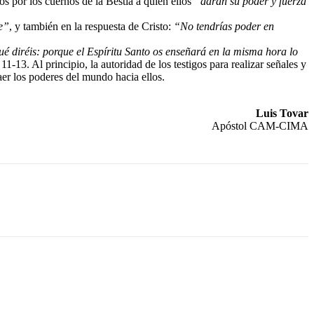
os por los cuernos de la Bestia a quien ellos
“darán su poder y fuerza
te”
, y también en la respuesta de Cristo:
“No tendrías poder en
ué diréis: porque el Espíritu Santo os enseñará en la misma hora lo
11-13. Al principio, la autoridad de los testigos para realizar señales y
raer los poderes del mundo hacia ellos.
Luis Tovar
Apóstol CAM-CIMA