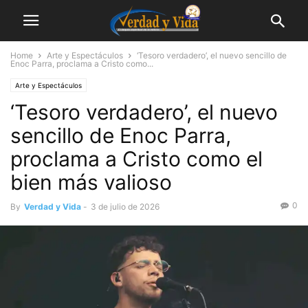
Home
Arte y Espectáculos
‘Tesoro verdadero’, el nuevo sencillo de
Enoc Parra, proclama a Cristo como...
Arte y Espectáculos
‘Tesoro verdadero’, el nuevo
sencillo de Enoc Parra,
proclama a Cristo como el
bien más valioso
0
By
Verdad y Vida
-
3 de julio de 2026