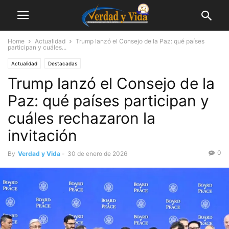
Home
Actualidad
Trump lanzó el Consejo de la Paz: qué países
participan y cuáles...
Actualidad
Destacadas
Trump lanzó el Consejo de la
Paz: qué países participan y
cuáles rechazaron la
invitación
0
By
Verdad y Vida
-
30 de enero de 2026