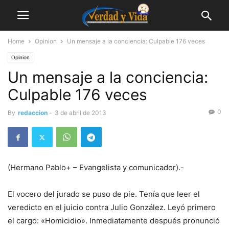
Home
Opinion
Un mensaje a la conciencia: Culpable 176 veces
Opinion
Un mensaje a la conciencia:
Culpable 176 veces
0
By
redaccion
-
3 de abril de 2013
(Hermano Pablo+ – Evangelista y comunicador).-
El vocero del jurado se puso de pie. Tenía que leer el
veredicto en el juicio contra Julio González. Leyó primero
el cargo: «Homicidio». Inmediatamente después pronunció