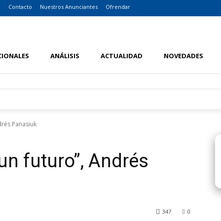
o
Contacto
Nuestros Anunciantes
Ofrendar
CIONALES
ANÁLISIS
ACTUALIDAD
NOVEDADES
drés Panasiuk
un futuro”, Andrés
347
0