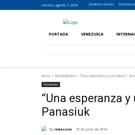
Quiénes Somos
Directori
viernes, agosto 7, 2026
PORTADA
VENEZUELA
INTERNA
Inicio
Novedades
“Una esperanza y un futuro”, An
Novedades
“Una esperanza y 
Panasiuk
By
redaccion
19 de junio de 2014