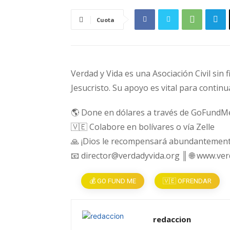
Cuota
Verdad y Vida es una Asociación Civil sin 
Jesucristo. Su apoyo es vital para continu
🌎 Done en dólares a través de GoFundM
🇻🇪 Colabore en bolívares o vía Zelle
🙏 ¡Dios le recompensará abundantement
📧 director@verdadyvida.org ║ 🌐 www.ve
💰 GO FUND ME
🇻🇪 OFRENDAR
redaccion