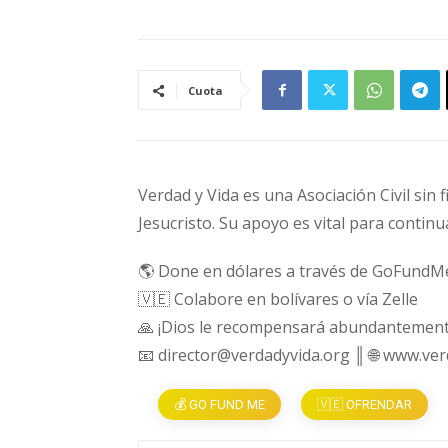
Cuota
Verdad y Vida es una Asociación Civil sin 
Jesucristo. Su apoyo es vital para continu
🌎 Done en dólares a través de GoFundM
🇻🇪 Colabore en bolívares o vía Zelle
🙏 ¡Dios le recompensará abundantement
📧 director@verdadyvida.org ║ 🌐 www.ve
💰 GO FUND ME
🇻🇪 OFRENDAR