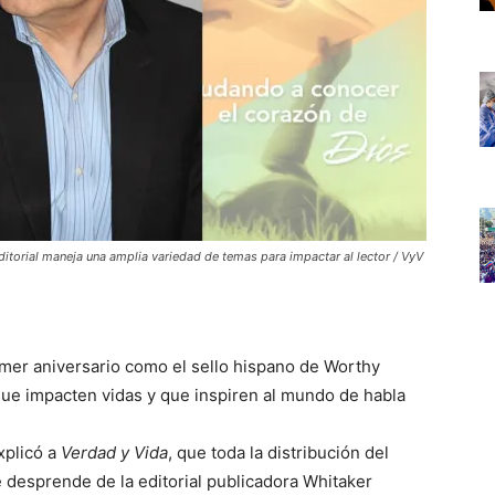
itorial maneja una amplia variedad de temas para impactar al lector / VyV
imer aniversario como el sello hispano de Worthy
s que impacten vidas y que inspiren al mundo de habla
xplicó a
Verdad y Vida
, que toda la distribución del
e desprende de la editorial publicadora Whitaker