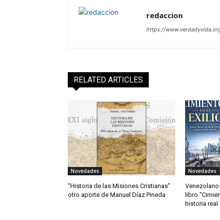
redaccion
https://www.verdadyvida.or
RELATED ARTICLES
Novedades
Novedades
“Historia de las Misiones Cristianas”
Venezolano 
otro aporte de Manuel Díaz Pineda
libro “Cimien
historia rea