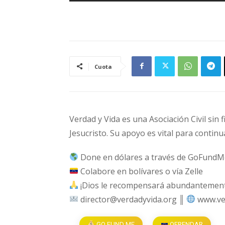
Cuota
Verdad y Vida es una Asociación Civil sin 
Jesucristo. Su apoyo es vital para continu
Done en dólares a través de GoFundM
Colabore en bolívares o vía Zelle
¡Dios le recompensará abundantemente
director@verdadyvida.org ║
www.ve
GO FUND ME
OFRENDAR