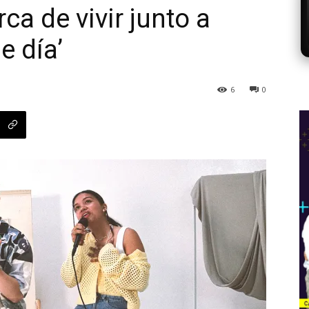
a de vivir junto a
e día’
6
0