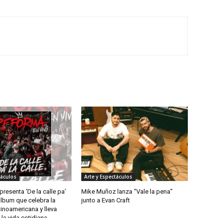
táculos
Arte y Espectáculos
resenta ‘De la calle pa’
Mike Muñoz lanza “Vale la pena”
 álbum que celebra la
junto a Evan Craft
tinoamericana y lleva
la vida cotidiana