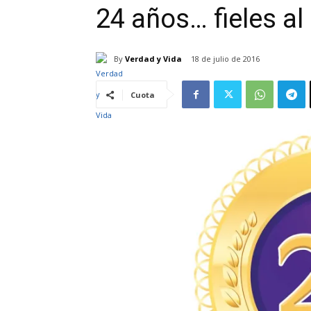
24 años… fieles al
By
Verdad y Vida
18 de julio de 2016
Cuota