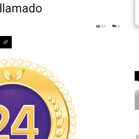
 llamado
21
0