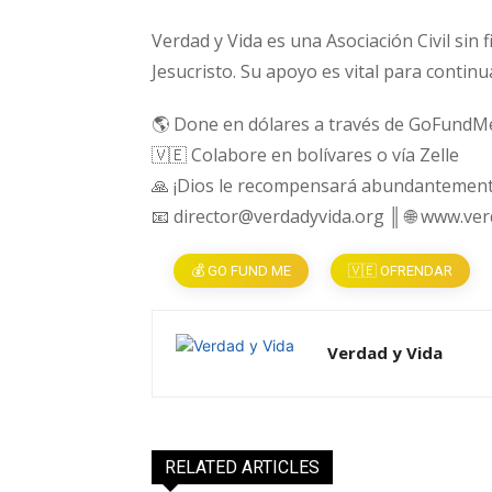
Verdad y Vida es una Asociación Civil sin 
Jesucristo. Su apoyo es vital para continu
🌎 Done en dólares a través de GoFundM
🇻🇪 Colabore en bolívares o vía Zelle
🙏 ¡Dios le recompensará abundantement
📧 director@verdadyvida.org ║ 🌐 www.ve
💰 GO FUND ME
🇻🇪 OFRENDAR
Verdad y Vida
RELATED ARTICLES