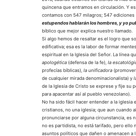
quincena que entramos en circulación. Y es 
contamos con 547 milagros; 547 ediciones
estupendos hablarán los hombres, y yo pu
bíblico que mejor explica nuestro llamado.
Si algo hemos de resaltar es el logro que s
edificativa; esa es la labor de formar ment
espiritual en la Iglesia del Señor. La línea
apologética
(defensa de la fe),
la escatológi
profecías bíblicas),
la unificadora
(promover 
de cualquier mirada denominacionalista) y
l
de la Iglesia de Cristo se exprese y fije su p
para apacentar así al pueblo venezolano).
No ha sido fácil hacer entender a la igles
cristianos, no una iglesia; que aun cuando a
pronunciarse por alguna circunstancia, es 
no es partidista, no está tarifado, pero ell
asuntos políticos que dañen o amenacen a la