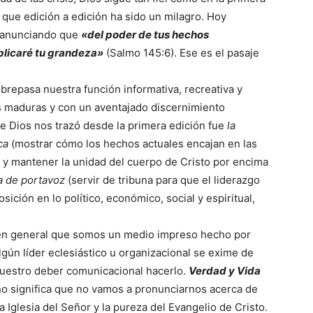
que edición a edición ha sido un milagro. Hoy
 anunciando que
«del poder de tus hechos
blicaré tu grandeza»
(Salmo 145:6). Ese es el pasaje
obrepasa nuestra función informativa, recreativa y
es maduras y con un aventajado discernimiento
 que Dios nos trazó desde la primera edición fue
la
ca
(mostrar cómo los hechos actuales encajan en las
y mantener la unidad del cuerpo de Cristo por encima
a de portavoz
(servir de tribuna para que el liderazgo
osición en lo político, económico, social y espiritual,
ia en general que somos un medio impreso hecho por
lgún líder eclesiástico u organizacional se exime de
nuestro deber comunicacional hacerlo.
Verdad y Vida
o no significa que no vamos a pronunciarnos acerca de
 Iglesia del Señor y la pureza del Evangelio de Cristo.