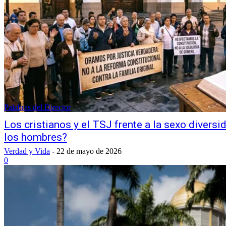
Palabras del Director
Los cristianos y el TSJ frente a la sexo divers
los hombres?
Verdad y Vida
-
22 de mayo de 2026
0