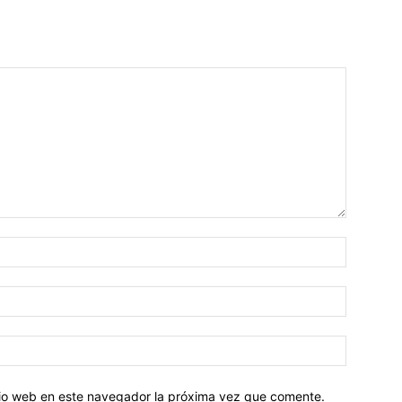
Nombre:
Correo
electróni
Sitio
web:
itio web en este navegador la próxima vez que comente.