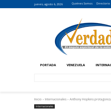
Quiénes Somos
Directorio
jueves, agosto 6, 2026
PORTADA
VENEZUELA
INTERNA
Inicio
Internacionales
Anthony Hopkins protagonizar
Internacionales