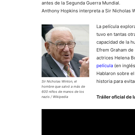
antes de la Segunda Guerra Mundial.
Anthony Hopkins interpreta a Sir Nicholas W
La película explo
tuvo en tantas otr
capacidad de la hu
Efrem Graham de C
actrices Helena 
película
(en inglés
Hablaron sobre el 
historia para evita
Sir Nicholas Winton, el
hombre que salvó a más de
600 niños de manos de los
Tráiler oficial de 
nazis / Wikipedia