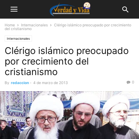
Home
Internacionales
Clérigo islámico preocupado por crecimiento
del cristianismo
Internacionales
Clérigo islámico preocupado
por crecimiento del
cristianismo
0
By
redaccion
-
4 de marzo de 2013