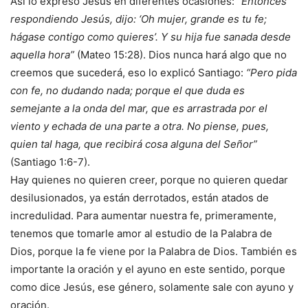
Así lo expresó Jesús en diferentes ocasiones:
“Entonces
respondiendo Jesús, dijo: ‘Oh mujer, grande es tu fe;
hágase contigo como quieres’. Y su hija fue sanada desde
aquella hora”
(Mateo 15:28). Dios nunca hará algo que no
creemos que sucederá, eso lo explicó Santiago:
“Pero pida
con fe, no dudando nada; porque el que duda es
semejante a la onda del mar, que es arrastrada por el
viento y echada de una parte a otra. No piense, pues,
quien tal haga, que recibirá cosa alguna del Señor”
(Santiago 1:6-7).
Hay quienes no quieren creer, porque no quieren quedar
desilusionados, ya están derrotados, están atados de
incredulidad. Para aumentar nuestra fe, primeramente,
tenemos que tomarle amor al estudio de la Palabra de
Dios, porque la fe viene por la Palabra de Dios. También es
importante la oración y el ayuno en este sentido, porque
como dice Jesús, ese género, solamente sale con ayuno y
oración.