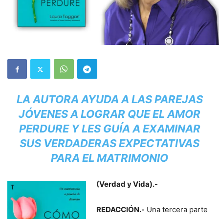
LA AUTORA AYUDA A LAS PAREJAS
JÓVENES A LOGRAR QUE EL AMOR
PERDURE Y LES GUÍA A EXAMINAR
SUS VERDADERAS EXPECTATIVAS
PARA EL MATRIMONIO
(Verdad y Vida).-
REDACCIÓN.-
Una tercera parte