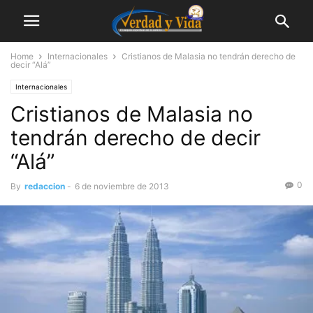
Home
Internacionales
Cristianos de Malasia no tendrán derecho de
decir “Alá”
Internacionales
Cristianos de Malasia no
tendrán derecho de decir
“Alá”
0
By
redaccion
-
6 de noviembre de 2013