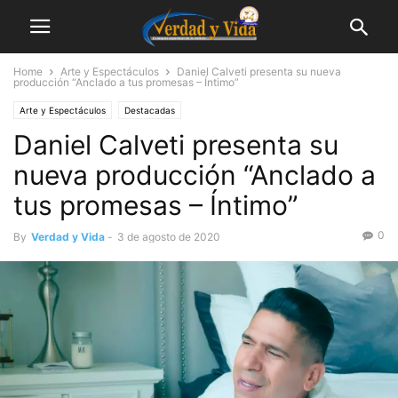
Home
Arte y Espectáculos
Daniel Calveti presenta su nueva
producción “Anclado a tus promesas – Íntimo”
Arte y Espectáculos
Destacadas
Daniel Calveti presenta su
nueva producción “Anclado a
tus promesas – Íntimo”
0
By
Verdad y Vida
-
3 de agosto de 2020