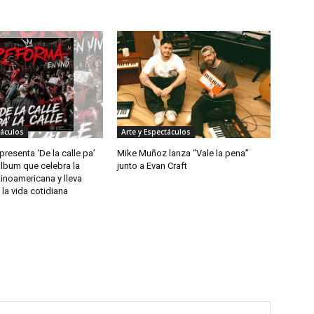
táculos
Arte y Espectáculos
resenta ‘De la calle pa’
Mike Muñoz lanza “Vale la pena”
 álbum que celebra la
junto a Evan Craft
tinoamericana y lleva
la vida cotidiana