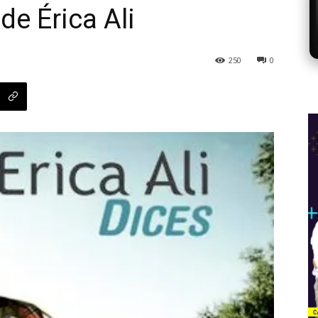
de Érica Ali
250
0