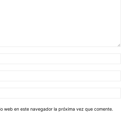
Nombre:
Correo
electróni
Sitio
web:
itio web en este navegador la próxima vez que comente.