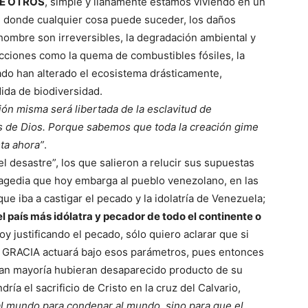
UE OTROS
, simple y llanamente estamos viviendo en un
n donde cualquier cosa puede suceder, los daños
hombre son irreversibles, la degradación ambiental y
acciones como la quema de combustibles fósiles, la
do han alterado el ecosistema drásticamente,
dida de biodiversidad.
ión misma será libertada de la esclavitud de
ijos de Dios. Porque sabemos que toda la creación gime
sta ahora”
.
el desastre”, los que salieron a relucir sus supuestas
tragedia que hoy embarga al pueblo venezolano, en las
que iba a castigar el pecado y la idolatría de Venezuela;
l país más idólatra y pecador de todo el continente o
y justificando el pecado, sólo quiero aclarar que si
la GRACIA actuará bajo esos parámetros, pues entonces
ran mayoría hubieran desaparecido producto de su
ría el sacrificio de Cristo en la cruz del Calvario,
al mundo para condenar al mundo, sino para que el