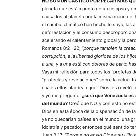
NO SON UN CASTIGO POR PECAR MÁS Q
planeta que está a punto de un colapso y e
causados al planeta por la misma mano del 
el cambio climático han hecho lo suyo, las 
deforestación y el consumo desproporciona
acelerando el calentamiento global y la pér
Romanos 8:21-22;
“porque también la creac
corrupción, a la libertad gloriosa de los h
a una, y a una está con dolores de parto ha
Vaya mi reflexión para todos los “profetas d
“profecías y revelaciones” sobre la actual 
cuales ellos alardean que “Dios les reveló” 
y yo me pregunto:
¿será que Venezuela es e
del mundo?
Creó que NO, y con esto no esto
Dios en esta época de la dispensación de 
ya no quedarían países en el mundo, una g
idolatría y pecado; entonces qué sentido tend
Juan 3:17:
“Porque no envió Dios a su Hijo 