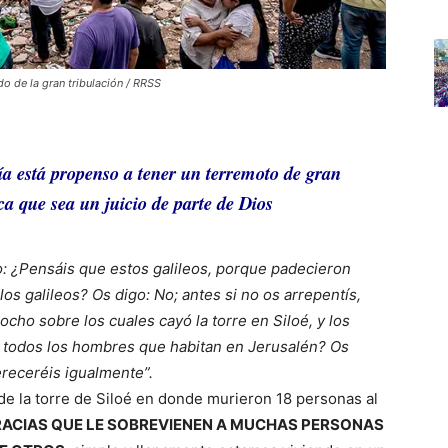
do de la gran tribulación / RRSS
a está propenso a tener un terremoto de gran
ca que sea un juicio de parte de Dios
o: ¿Pensáis que estos galileos, porque padecieron
os galileos? Os digo: No; antes si no os arrepentís,
cho sobre los cuales cayó la torre en Siloé, y los
 todos los hombres que habitan en Jerusalén? Os
ereceréis igualmente”.
y de la torre de Siloé en donde murieron 18 personas al
RACIAS QUE LE SOBREVIENEN A MUCHAS PERSONAS