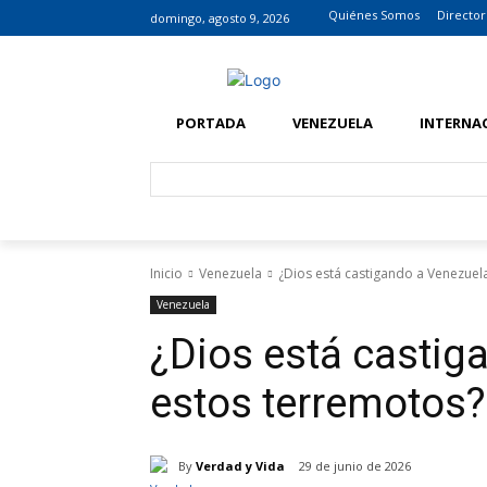
Quiénes Somos
Director
domingo, agosto 9, 2026
PORTADA
VENEZUELA
INTERNA
Inicio
Venezuela
¿Dios está castigando a Venezuel
Venezuela
¿Dios está castig
estos terremotos?
By
Verdad y Vida
29 de junio de 2026