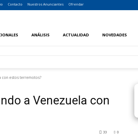
io
Contacto
Nuestros Anunciantes
Ofrendar
CIONALES
ANÁLISIS
ACTUALIDAD
NOVEDADES
a con estos terremotos?
ando a Venezuela con
33
0