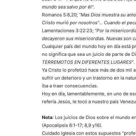
mundo sea salvo por él”
.
Romanos 5:8,20;
“Mas Dios muestra su amor
Cristo murió por nosotros”… Cuando el pec
Lamentaciones 3:22:23;
“Por la misericord
decayeron sus misericordias. Nuevas son ca
Cualquier país del mundo hoy en día está p
no significa que sea un juicio de parte de D
TERREMOTOS EN DIFERENTES LUGARES”
.
Ya Cristo lo profetizó hace más de dos mil a
sufrir un deterioro y un trastorno en la na
iba a traer consecuencias.
Hoy en día, lamentablemente, en uno de es
refería Jesús, le tocó a nuestro país Venezu
Nota
: Los juicios de Dios sobre el mundo en
(Apocalipsis 6:1-17; 8,9 y16).
Cuidado iglesia con estos supuestos “profet