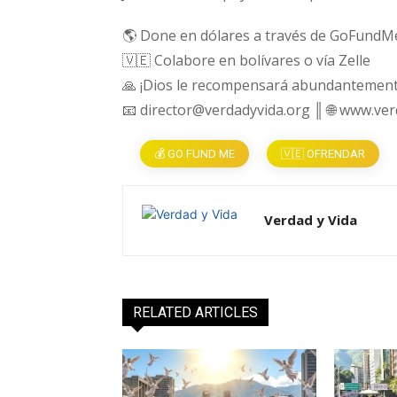
🌎 Done en dólares a través de GoFundM
🇻🇪 Colabore en bolívares o vía Zelle
🙏 ¡Dios le recompensará abundantement
📧 director@verdadyvida.org ║ 🌐 www.ve
💰 GO FUND ME
🇻🇪 OFRENDAR
Verdad y Vida
RELATED ARTICLES