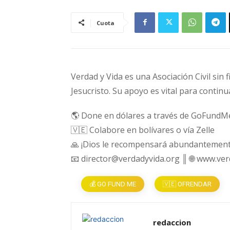
Cuota
Verdad y Vida es una Asociación Civil sin 
Jesucristo. Su apoyo es vital para continu
🌎 Done en dólares a través de GoFundM
🇻🇪 Colabore en bolívares o vía Zelle
🙏 ¡Dios le recompensará abundantement
📧 director@verdadyvida.org ║ 🌐 www.ve
💰 GO FUND ME
🇻🇪 OFRENDAR
redaccion