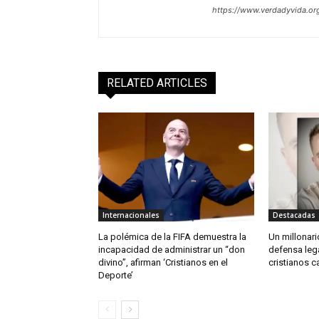
https://www.verdadyvida.or
RELATED ARTICLES
Internacionales
Destacadas
La polémica de la FIFA demuestra la
Un millonario
incapacidad de administrar un “don
defensa leg
divino”, afirman ‘Cristianos en el
cristianos c
Deporte’