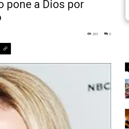
o pone a Dios por
o
203
0