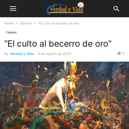
Home
Opinion
“El culto al becerro de oro”
Opinion
“El culto al becerro de oro”
0
By
Verdad y Vida
-
9 de agosto de 2024