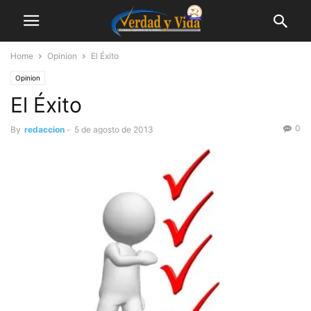
Home
Opinion
El Éxito
Opinion
El Éxito
0
By
redaccion
-
5 de agosto de 2013