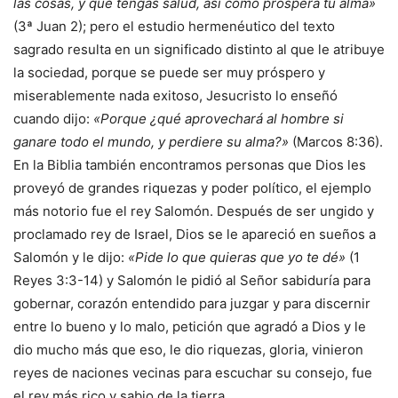
las cosas, y que tengas salud, así como prospera tu alma»
(3ª Juan 2); pero el estudio hermenéutico del texto
sagrado resulta en un significado distinto al que le atribuye
la sociedad, porque se puede ser muy próspero y
miserablemente nada exitoso, Jesucristo lo enseñó
cuando dijo:
«Porque ¿qué aprovechará al hombre si
ganare todo el mundo, y perdiere su alma?»
(Marcos 8:36).
En la Biblia también encontramos personas que Dios les
proveyó de grandes riquezas y poder político, el ejemplo
más notorio fue el rey Salomón. Después de ser ungido y
proclamado rey de Israel, Dios se le apareció en sueños a
Salomón y le dijo:
«Pide lo que quieras que yo te dé»
(1
Reyes 3:3-14) y Salomón le pidió al Señor sabiduría para
gobernar, corazón entendido para juzgar y para discernir
entre lo bueno y lo malo, petición que agradó a Dios y le
dio mucho más que eso, le dio riquezas, gloria, vinieron
reyes de naciones vecinas para escuchar su consejo, fue
el rey más rico y sabio de la tierra.