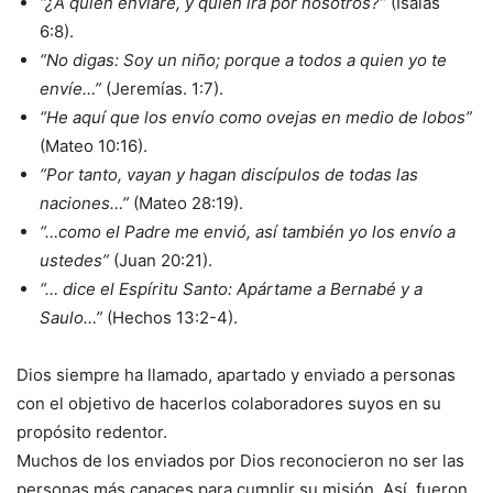
“¿A quién enviaré, y quién irá por nosotros?”
(Isaías
6:8).
“No digas: Soy un niño; porque a todos a quien yo te
envíe…”
(Jeremías. 1:7).
“He aquí que los envío como ovejas en medio de lobos”
(Mateo 10:16).
“Por tanto, vayan y hagan discípulos de todas las
naciones…”
(Mateo 28:19).
“…como el Padre me envió, así también yo los envío a
ustedes”
(Juan 20:21).
“… dice el Espíritu Santo: Apártame a Bernabé y a
Saulo…”
(Hechos 13:2-4).
Dios siempre ha llamado, apartado y enviado a personas
con el objetivo de hacerlos colaboradores suyos en su
propósito redentor.
Muchos de los enviados por Dios reconocieron no ser las
personas más capaces para cumplir su misión. Así, fueron