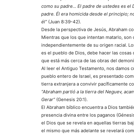
como su padre… El padre de ustedes es el D
padre. Él era homicida desde el principio; 
él”
(Juan 8:39-42).
Desde la perspectiva de Jesús, Abraham con
Mientras que los que intentan matarlo, son 
independientemente de su origen racial. Los 
es el pueblo de Dios, debe hacer las cosas 
que está más cerca de las obras del demoni
Al leer el Antiguo Testamento, nos damos c
pueblo entero de Israel, es presentado como
tierra extranjera a convivir pacíficamente 
“Abraham partió a la tierra del Neguev, aca
Gerar”
(Genesis 20:1).
El Abraham bíblico encuentra a Dios tambié
presencia divina entre los paganos (Génesis 1
el Dios que se revela en aquellas tierras ba
el mismo que más adelante se revelará como