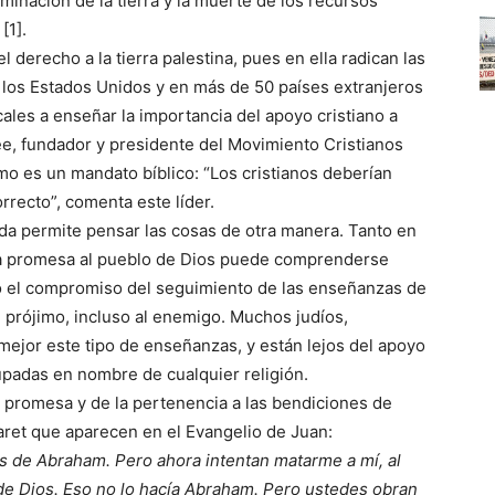
minación de la tierra y la muerte de los recursos
[1].
 derecho a la tierra palestina, pues en ella radican las
 los Estados Unidos y en más de 50 países extranjeros
les a enseñar la importancia del apoyo cristiano a
gee, fundador y presidente del Movimiento Cristianos
smo es un mandato bíblico: “Los cristianos deberían
rrecto”, comenta este líder.
da permite pensar las cosas de otra manera. Tanto en
la promesa al pueblo de Dios puede comprenderse
o el compromiso del seguimiento de las enseñanzas de
l prójimo, incluso al enemigo. Muchos judíos,
ejor este tipo de enseñanzas, y están lejos del apoyo
cupadas en nombre de cualquier religión.
a promesa y de la pertenencia a las bendiciones de
ret que aparecen en el Evangelio de Juan:
as de Abraham. Pero ahora intentan matarme a mí, al
de Dios. Eso no lo hacía Abraham. Pero ustedes obran