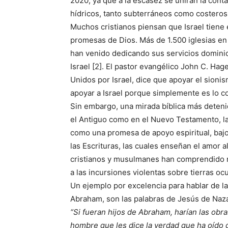
2020, ya que a la escasez se unirán la conta
hídricos, tanto subterráneos como costeros 
Muchos cristianos piensan que Israel tiene el
promesas de Dios. Más de 1.500 iglesias en
han venido dedicando sus servicios dominica
Israel [2]. El pastor evangélico John C. Ha
Unidos por Israel, dice que apoyar el sioni
apoyar a Israel porque simplemente es lo co
Sin embargo, una mirada bíblica más deteni
el Antiguo como en el Nuevo Testamento, 
como una promesa de apoyo espiritual, baj
las Escrituras, las cuales enseñan el amor a
cristianos y musulmanes han comprendido m
a las incursiones violentas sobre tierras o
Un ejemplo por excelencia para hablar de l
Abraham, son las palabras de Jesús de Naza
“Si fueran hijos de Abraham, harían las obr
hombre que les dice la verdad que ha oído 