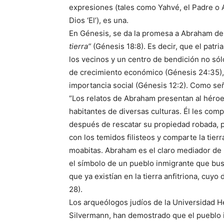
expresiones (tales como Yahvé, el Padre o 
Dios ‘El’), es una.
En Génesis, se da la promesa a Abraham de
tierra”
(Génesis 18:8). Es decir, que el patr
los vecinos y un centro de bendición no sólo
de crecimiento económico (Génesis 24:35), 
importancia social (Génesis 12:2). Como s
“Los relatos de Abraham presentan al héroe
habitantes de diversas culturas. Él les compr
después de rescatar su propiedad robada, p
con los temidos filisteos y comparte la tierr
moabitas. Abraham es el claro mediador de re
el símbolo de un pueblo inmigrante que busc
que ya existían en la tierra anfitriona, cuyo
28).
Los arqueólogos judíos de la Universidad He
Silvermann, han demostrado que el pueblo is