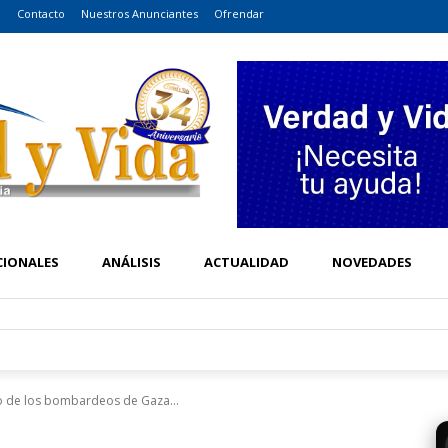
o
Contacto
Nuestros Anunciantes
Ofrendar
CIONALES
ANÁLISIS
ACTUALIDAD
NOVEDADES
o de los bombardeos de Gaza...