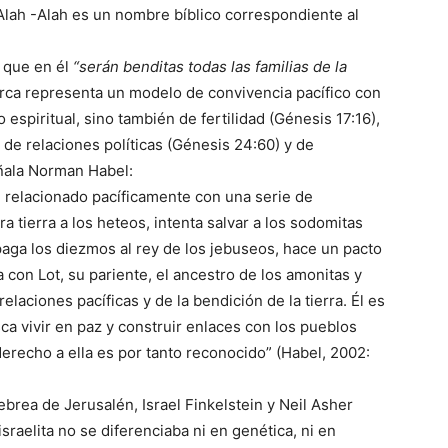
Alah -Alah es un nombre bíblico correspondiente al
 que en él
“serán benditas todas las familias de la
iarca representa un modelo de convivencia pacífico con
 espiritual, sino también de fertilidad (Génesis 17:16),
de relaciones políticas (Génesis 24:60) y de
eñala Norman Habel:
 relacionado pacíficamente con una serie de
a tierra a los heteos, intenta salvar a los sodomitas
aga los diezmos al rey de los jebuseos, hace un pacto
a con Lot, su pariente, el ancestro de los amonitas y
laciones pacíficas y de la bendición de la tierra. Él es
a vivir en paz y construir enlaces con los pueblos
 derecho a ella es por tanto reconocido” (Habel, 2002:
brea de Jerusalén, Israel Finkelstein y Neil Asher
raelita no se diferenciaba ni en genética, ni en