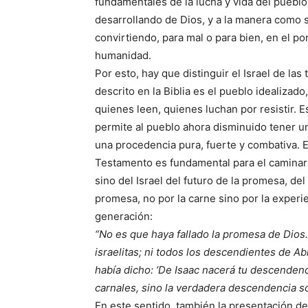
fundamentales de la lucha y vida del pueblo
desarrollando de Dios, y a la manera como 
convirtiendo, para mal o para bien, en el p
humanidad.
Por esto, hay que distinguir el Israel de las 
descrito en la Biblia es el pueblo idealizado
quienes leen, quienes luchan por resistir. Es
permite al pueblo ahora disminuido tener un
una procedencia pura, fuerte y combativa. E
Testamento es fundamental para el caminar d
sino del Israel del futuro de la promesa, d
promesa, no por la carne sino por la experie
generación:
“No es que haya fallado la promesa de Dios
israelitas; ni todos los descendientes de 
había dicho: ‘De Isaac nacerá tu descendenci
carnales, sino la verdadera descendencia so
En este sentido, también la presentación d