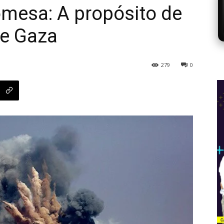
romesa: A propósito de
e Gaza
279
0