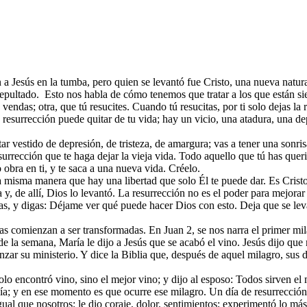
 a Jesús en la tumba, pero quien se levantó fue Cristo, una nueva natura
 sepultado. Esto nos habla de cómo tenemos que tratar a los que están s
endas; otra, que tú resucites. Cuando tú resucitas, por ti solo dejas la r
resurrección puede quitar de tu vida; hay un vicio, una atadura, una dep
tar vestido de depresión, de tristeza, de amargura; vas a tener una sonr
urrección que te haga dejar la vieja vida. Todo aquello que tú has querido
 obra en ti, y te saca a una nueva vida. Créelo.
la misma manera que hay una libertad que solo Él te puede dar. Es Cristo q
a y, de allí, Dios lo levantó. La resurrección no es el poder para mejor
s, y digas: Déjame ver qué puede hacer Dios con esto. Deja que se levan
osas comienzan a ser transformadas. En Juan 2, se nos narra el primer mil
 la semana, María le dijo a Jesús que se acabó el vino. Jesús dijo que 
nzar su ministerio. Y dice la Biblia que, después de aquel milagro, sus 
olo encontró vino, sino el mejor vino; y dijo al esposo: Todos sirven el 
er día; y en ese momento es que ocurre ese milagro. Un día de resurrección
al que nosotros; le dio coraje, dolor, sentimientos; experimentó lo más 