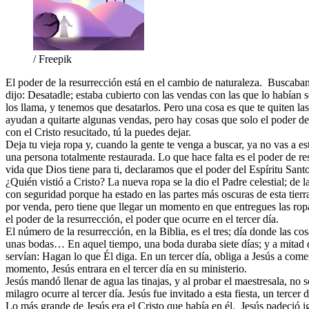
/ Freepik
El poder de la resurrección está en el cambio de naturaleza. Buscaban
dijo: Desatadle; estaba cubierto con las vendas con las que lo habían
los llama, y tenemos que desatarlos. Pero una cosa es que te quiten las v
ayudan a quitarte algunas vendas, pero hay cosas que solo el poder de 
con el Cristo resucitado, tú la puedes dejar.
Deja tu vieja ropa y, cuando la gente te venga a buscar, ya no vas a es
una persona totalmente restaurada. Lo que hace falta es el poder de res
vida que Dios tiene para ti, declaramos que el poder del Espíritu Santo
¿Quién vistió a Cristo? La nueva ropa se la dio el Padre celestial; de 
con seguridad porque ha estado en las partes más oscuras de esta tierr
por venda, pero tiene que llegar un momento en que entregues las ropa
el poder de la resurrección, el poder que ocurre en el tercer día.
El número de la resurrección, en la Biblia, es el tres; día donde las c
unas bodas… En aquel tiempo, una boda duraba siete días; y a mitad de
servían: Hagan lo que Él diga. En un tercer día, obliga a Jesús a come
momento, Jesús entrara en el tercer día en su ministerio.
Jesús mandó llenar de agua las tinajas, y al probar el maestresala, no s
milagro ocurre al tercer día. Jesús fue invitado a esta fiesta, un terc
Lo más grande de Jesús era el Cristo que había en él. Jesús padeció igu