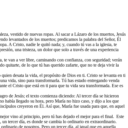
leza, vestido de nuevas ropas. Al sacar a Lázaro de los muertos, Jesús
iendo levantados de los muertos; predicamos la palabra del Señor, Él
opa. A Cristo, nadie le quitó nada; y, cuando tú vas a la iglesia, te
resión, una tristeza, un dolor que solo a través de una experiencia
isa, te van a ver libre, caminando con confianza, con seguridad; verán
 quitarte, de lo que tú has querido zafarte, que no te deja vivir la
uien desata la vida, el propósito de Dios en ti. Cristo se levanta en ti
ar una vida, sino para transformarla. Tú has estado entregando venda
te el Cristo que está en ti para que tu vida sea transformada. Ese es
agro de Jesús; el texto comienza diciendo: Al tercer día se hicieron
no había llegado su hora, pero María no hizo caso, y dijo a los que
discípulos creyeron en Él. Así que, María fue usada para que, en aquel
mejor vino al principio, pero tú has dejado el mejor para el final. Este
, un tercer día, es donde se cambia lo ordinario en extraordinario.
ordinario de nosotros. Pero un tercer día, al igual que en aquella