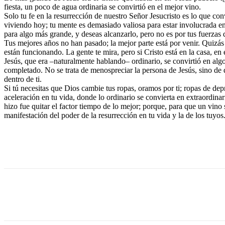
fiesta, un poco de agua ordinaria se convirtió en el mejor vino.
Solo tu fe en la resurrección de nuestro Señor Jesucristo es lo que con
viviendo hoy; tu mente es demasiado valiosa para estar involucrada en 
para algo más grande, y deseas alcanzarlo, pero no es por tus fuerzas 
Tus mejores años no han pasado; la mejor parte está por venir. Quizás
están funcionando. La gente te mira, pero si Cristo está en la casa, en e
Jesús, que era –naturalmente hablando– ordinario, se convirtió en algo
completado. No se trata de menospreciar la persona de Jesús, sino de q
dentro de ti.
Si tú necesitas que Dios cambie tus ropas, oramos por ti; ropas de de
aceleración en tu vida, donde lo ordinario se convierta en extraordi
hizo fue quitar el factor tiempo de lo mejor; porque, para que un vino 
manifestación del poder de la resurrección en tu vida y la de los tuyos
Cuota