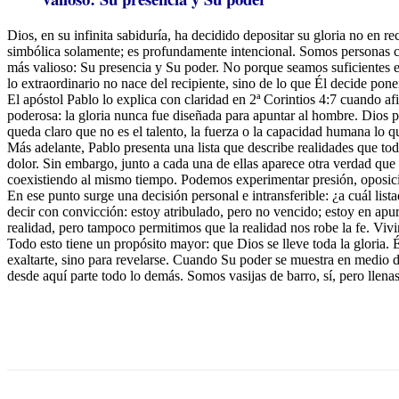
Dios, en su infinita sabiduría, ha decidido depositar su gloria no en re
simbólica solamente; es profundamente intencional. Somos personas con
más valioso: Su presencia y Su poder. No porque seamos suficientes 
lo extraordinario no nace del recipiente, sino de lo que Él decide pone
El apóstol Pablo lo explica con claridad en 2ª Corintios 4:7 cuando a
poderosa: la gloria nunca fue diseñada para apuntar al hombre. Dios po
queda claro que no es el talento, la fuerza o la capacidad humana lo q
Más adelante, Pablo presenta una lista que describe realidades que todo
dolor. Sin embargo, junto a cada una de ellas aparece otra verdad qu
coexistiendo al mismo tiempo. Podemos experimentar presión, oposición
En ese punto surge una decisión personal e intransferible: ¿a cuál lis
decir con convicción: estoy atribulado, pero no vencido; estoy en ap
realidad, pero tampoco permitimos que la realidad nos robe la fe. Vivi
Todo esto tiene un propósito mayor: que Dios se lleve toda la gloria. É
exaltarte, sino para revelarse. Cuando Su poder se muestra en medio d
desde aquí parte todo lo demás. Somos vasijas de barro, sí, pero llena