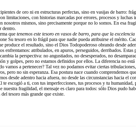
cipientes de oro ni en estructuras perfectas, sino en vasijas de barro: f
 limitaciones, con historias marcadas por errores, procesos y luchas in
en nosotros mismos, sino precisamente porque no lo somos. En esa frag
r dentro.
firma que
tenemos este tesoro en vasos de barro, para que la excelencia
ne Su tesoro en lo frágil para que nadie pueda atribuirse el mérito. Ca
ue produce el resultado, sino el Dios Todopoderoso obrando desde adentro
s enfrentamos: atribulados, en apuros, perseguidos, derribados. Estas pa
e cambia la perspectiva: no angustiados, no desesperados, no desampar
 y golpes, pero no estamos definidos por ellos. La diferencia no está e
tado vamos a pertenecer? Tal vez no podamos evitar ciertas tribulaciones
uros, pero no sin esperanza. Esa postura nace cuando comprendemos que
mos desde adentro hacia afuera, no desde las circunstancias hacia el co
l te escogió a ti, con tus imperfecciones, tus procesos y tu humanidad, 
e nuestra fragilidad, el mensaje es claro para todos: sólo Dios pudo h
s del tesoro más grande que existe.