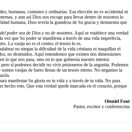
rágiles, humanas, comunes y ordinarias. Esa elección no es accidental ni
ternas, y aun así Dios nos escoge para llevar dentro de nosotros lo
ilidad humana, Dios revela la grandeza de Su gracia y demuestra que
 del poder sea de Dios y no de nosotros
. Aquí se establece una verdad
da vez que Su poder se manifiesta a través de una vida imperfecta,
. La vasija no es el centro; el tesoro lo es.
labras no niegan la dificultad de la vida cristiana ni maquillan el
ados, no destruidos. Aquí entendemos que existen dos dimensiones
n lo que nos pasa, sino en lo que gobierna nuestro interior.
, pero sí podemos decidir no vivir prisioneros de la angustia. Podemos
 somos vasijas de barro llenas de un tesoro eterno. No negamos la
razón.
para manifestar Su gloria en tu vida y a través de tu vida. No para
aber hecho esto. Que esta verdad quede marcada en el corazón, porque
Otoniel Font
Pastor, escritor y conferencista