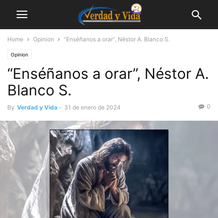
Home
Opinion
“Enséñanos a orar”, Néstor A. Blanco S.
Opinion
“Enséñanos a orar”, Néstor A.
Blanco S.
0
By
Verdad y Vida
-
31 de enero de 2024