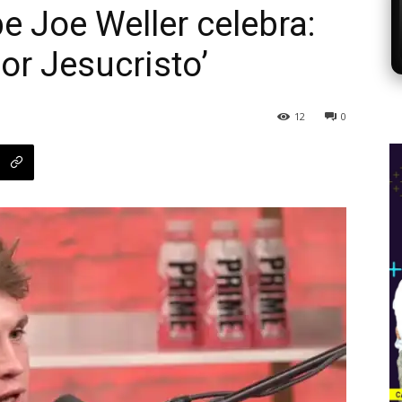
e Joe Weller celebra:
or Jesucristo’
12
0