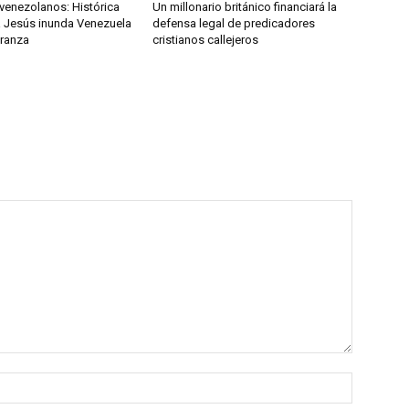
venezolanos: Histórica
Un millonario británico financiará la
 Jesús inunda Venezuela
defensa legal de predicadores
eranza
cristianos callejeros
Nombre: