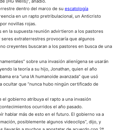
 de [HG Wells]”, añadió.
errestre dentro del marco de su
escatología
creencia en un rapto pretribulacional, un Anticristo
por novillas rojas.
 en la supuesta reunión advirtieron a los pastores
 y seres extraterrestres provocaría que algunos
s no creyentes buscaran a los pastores en busca de una
namentales” sobre una invasión alienígena se usarán
yendo la teoría a su hijo, Jonathan, quien el año
Obama era “una IA humanoide avanzada” que usó
a ocultar que “nunca hubo ningún certificado de
 el gobierno atribuya el rapto a una invasión
 acontecimientos ocurridos el año pasado.
ír hablar más de esto en el futuro. El gobierno va a
mación, posiblemente algunos videoclips”, dijo, y
es llevarán a muchos a apostatar de acuerdo con 2ª