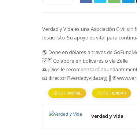
Verdad y Vida es una Asociación Civil sin 
Jesucristo. Su apoyo es vital para continu
🌎 Done en dólares a través de GoFundM
🇻🇪 Colabore en bolívares o vía Zelle
🙏 ¡Dios le recompensará abundantement
📧 director@verdadyvida.org ║ 🌐 www.ve
💰 GO FUND ME
🇻🇪 OFRENDAR
Verdad y Vida