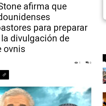
 Stone afirma que
adounidenses
pastores para preparar
 la divulgación de
 ovnis
1
0