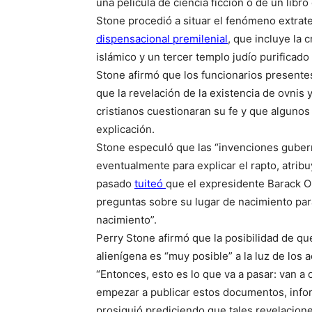
una película de ciencia ficción o de un libro
Stone procedió a situar el fenómeno extrat
dispensacional premilenial
, que incluye la 
islámico y un tercer templo judío purificado 
Stone afirmó que los funcionarios presentes
que la revelación de la existencia de ovnis
cristianos cuestionaran su fe y que alguno
explicación.
Stone especuló que las “invenciones guber
eventualmente para explicar el rapto, atribu
pasado
tuiteó
que el expresidente Barack 
preguntas sobre su lugar de nacimiento par
nacimiento”.
Perry Stone afirmó que la posibilidad de que
alienígena es “muy posible” a la luz de los
“Entonces, esto es lo que va a pasar: van a o
empezar a publicar estos documentos, infor
prosiguió prediciendo que tales revelacion