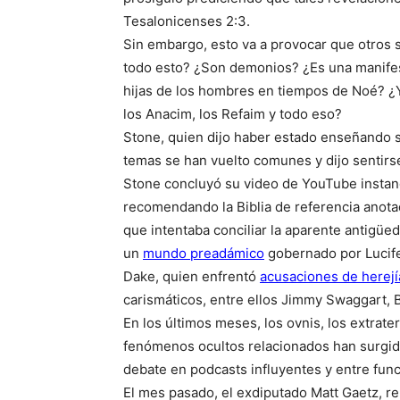
Tesalonicenses 2:3.
Sin embargo, esto va a provocar que otros 
todo esto? ¿Son demonios? ¿Es una manifes
hijas de los hombres en tiempos de Noé? ¿Y 
los Anacim, los Refaim y todo eso?
Stone, quien dijo haber estado enseñando 
temas se han vuelto comunes y dijo sentirse
Stone concluyó su video de YouTube instan
recomendando la Biblia de referencia anotad
que intentaba conciliar la aparente antigüe
un
mundo preadámico
gobernado por Lucife
Dake, quien enfrentó
acusaciones de herejí
carismáticos, entre ellos Jimmy Swaggart, 
En los últimos meses, los ovnis, los extrate
fenómenos ocultos relacionados han surgi
debate en podcasts influyentes y entre fun
El mes pasado, el exdiputado Matt Gaetz, re