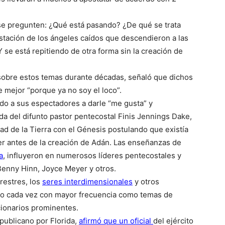
se pregunten: ¿Qué está pasando? ¿De qué se trata
tación de los ángeles caídos que descendieron a las
se está repitiendo de otra forma sin la creación de
sobre estos temas durante décadas, señaló que dichos
 mejor “porque ya no soy el loco”.
do a sus espectadores a darle “me gusta” y
a del difunto pastor pentecostal Finis Jennings Dake,
dad de la Tierra con el Génesis postulando que existía
r antes de la creación de Adán. Las enseñanzas de
a
, influyeron en numerosos líderes pentecostales y
Benny Hinn, Joyce Meyer y otros.
rrestres, los
seres interdimensionales
y otros
do cada vez con mayor frecuencia como temas de
cionarios prominentes.
publicano por Florida,
afirmó que un oficial
del ejército