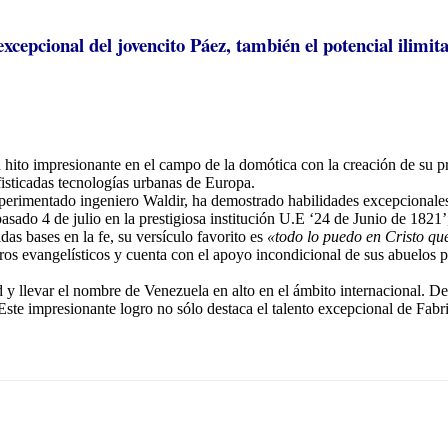
excepcional del jovencito Páez, también el potencial ilimi
hito impresionante en el campo de la domótica con la creación de su pr
isticadas tecnologías urbanas de Europa.
rimentado ingeniero Waldir, ha demostrado habilidades excepcionales no 
pasado 4 de julio en la prestigiosa institución U.E ‘24 de Junio de 1821
das bases en la fe, su versículo favorito es
«todo lo puedo en Cristo qu
os evangelísticos y cuenta con el apoyo incondicional de sus abuelos pa
d y llevar el nombre de Venezuela en alto en el ámbito internacional. 
Este impresionante logro no sólo destaca el talento excepcional de Fabr