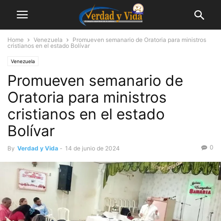
Home
Venezuela
Promueven semanario de Oratoria para ministros
cristianos en el estado Bolívar
Venezuela
Promueven semanario de
Oratoria para ministros
cristianos en el estado
Bolívar
0
By
Verdad y Vida
-
14 de junio de 2024