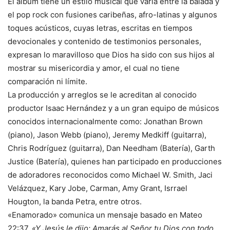
El álbum tiene un estilo musical que varía entre la balada y
el pop rock con fusiones caribeñas, afro-latinas y algunos
toques acústicos, cuyas letras, escritas en tiempos
devocionales y contenido de testimonios personales,
expresan lo maravilloso que Dios ha sido con sus hijos al
mostrar su misericordia y amor, el cual no tiene
comparación ni límite.
La producción y arreglos se le acreditan al conocido
productor Isaac Hernández y a un gran equipo de músicos
conocidos internacionalmente como: Jonathan Brown
(piano), Jason Webb (piano), Jeremy Medkiff (guitarra),
Chris Rodríguez (guitarra), Dan Needham (Batería), Garth
Justice (Batería), quienes han participado en producciones
de adoradores reconocidos como Michael W. Smith, Jaci
Velázquez, Kary Jobe, Carman, Amy Grant, Isrrael
Hougton, la banda Petra, entre otros.
«Enamorado» comunica un mensaje basado en Mateo
22:37,
«Y Jesús le dijo: Amarás al Señor tu Dios con todo