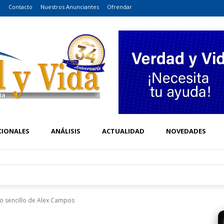
o
Contacto
Nuestros Anunciantes
Ofrendar
CIONALES
ANÁLISIS
ACTUALIDAD
NOVEDADES
evo sencillo de Alex Campos