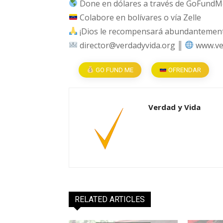
Done en dólares a través de GoFundM
Colabore en bolívares o vía Zelle
¡Dios le recompensará abundantemente
director@verdadyvida.org ║
www.ve
GO FUND ME
OFRENDAR
Verdad y Vida
RELATED ARTICLES