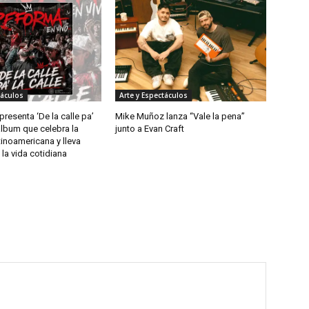
táculos
Arte y Espectáculos
resenta ‘De la calle pa’
Mike Muñoz lanza “Vale la pena”
 álbum que celebra la
junto a Evan Craft
tinoamericana y lleva
la vida cotidiana