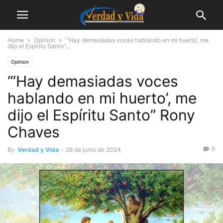
Home
Opinion
“‘Hay demasiadas voces hablando en mi huerto’, me
dijo el Espíritu Santo”...
Opinion
“‘Hay demasiadas voces
hablando en mi huerto’, me
dijo el Espíritu Santo” Rony
Chaves
0
By
Verdad y Vida
-
28 de junio de 2024