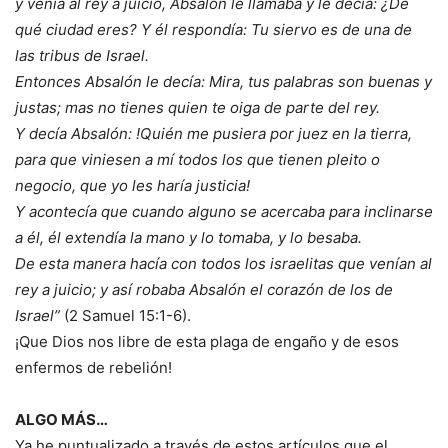
y venía al rey a juicio, Absalón le llamaba y le decía: ¿De
qué ciudad eres? Y él respondía: Tu siervo es de una de
las tribus de Israel.
Entonces Absalón le decía: Mira, tus palabras son buenas y
justas; mas no tienes quien te oiga de parte del rey.
Y decía Absalón: !Quién me pusiera por juez en la tierra,
para que viniesen a mí todos los que tienen pleito o
negocio, que yo les haría justicia!
Y acontecía que cuando alguno se acercaba para inclinarse
a él, él extendía la mano y lo tomaba, y lo besaba.
De esta manera hacía con todos los israelitas que venían al
rey a juicio; y así robaba Absalón el corazón de los de
Israel”
(2 Samuel 15:1-6).
¡Que Dios nos libre de esta plaga de engaño y de esos
enfermos de rebelión!
ALGO MÁS…
Ya he puntualizado a través de estos artículos que el