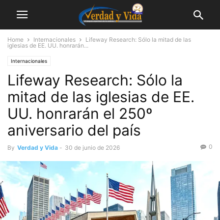
Home
Internacionales
Lifeway Research: Sólo la mitad de las
iglesias de EE. UU. honrarán...
Internacionales
Lifeway Research: Sólo la
mitad de las iglesias de EE.
UU. honrarán el 250º
aniversario del país
0
By
Verdad y Vida
-
30 de junio de 2026