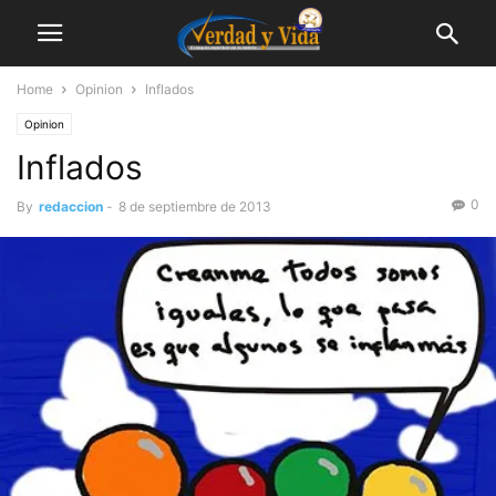
Home
Opinion
Inflados
Opinion
Inflados
0
By
redaccion
-
8 de septiembre de 2013