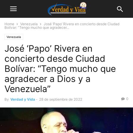
Home
Venezuela
José ‘Papo’ Rivera en concierto desde Ciudad
Bolívar: “Tengo mucho que agradecer...
Venezuela
José ‘Papo’ Rivera en
concierto desde Ciudad
Bolívar: “Tengo mucho que
agradecer a Dios y a
Venezuela”
0
By
Verdad y Vida
-
28 de septiembre de 2022