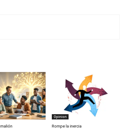
Opinion
gmalión
Rompe la inercia