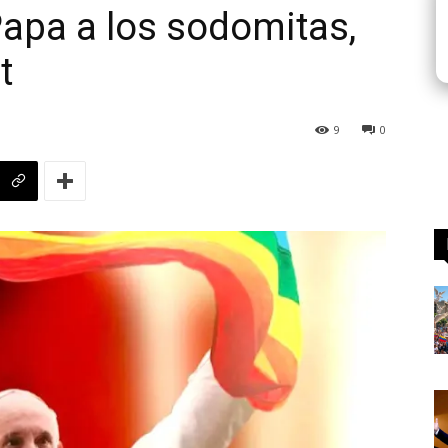
Papa a los sodomitas,
t
9
0