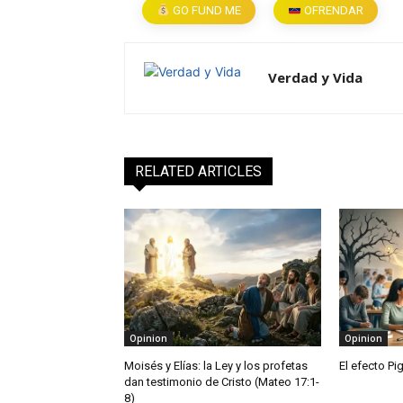
GO FUND ME
OFRENDAR
Verdad y Vida
RELATED ARTICLES
Opinion
Opinion
Moisés y Elías: la Ley y los profetas
El efecto Pi
dan testimonio de Cristo (Mateo 17:1-
8)