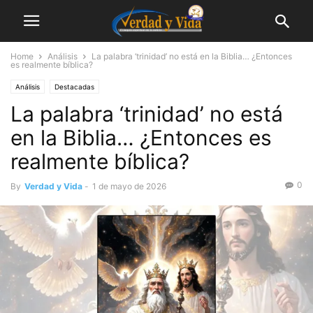
Home
Análisis
La palabra ‘trinidad’ no está en la Biblia… ¿Entonces
es realmente bíblica?
Análisis
Destacadas
La palabra ‘trinidad’ no está
en la Biblia… ¿Entonces es
realmente bíblica?
0
By
Verdad y Vida
-
1 de mayo de 2026