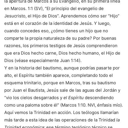
la apertura de Marcos a su Evangelio, en su primera línea
en Marcos. 1:1 (SV), “El principio del evangelio de
Jesucristo, el Hijo de Dios”. Aprendemos cómo ser “Hijo”
está en el corazón de la identidad de Jesús. Y luego,
cuando concedes eso, ¿cómo tienes un hijo que no
comparte la propia naturaleza de su padre? Por buenas
razones, los primeros testigos de Jesús comprendieron
que era Dios hecho carne, Dios hecho humano, el Hijo de
Dios (véase especialmente Juan 1:14).
Y en la historia del bautismo, aunque podrías pasarte por
alto, el Espíritu también aparece, completando todo el
esquema trinitario, porque en Marcos, tras su bautismo
por Juan el Bautista, Jesús sale de las aguas del Jordán y
“vio los cielos desgarrados y
el Espíritu
descendiendo
como una paloma sobre él” (Marcos 1:10. NVI, énfasis mío).
Aquí vemos la Trinidad en acción. Los teólogos llamarían
más tarde a esta idea de las operaciones de la Trinidad
la
Trinidad económica
; ese término teológico técnico se