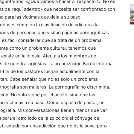
reguntarnos: «¿Qué vamos a hacer al respecto?». No es
ma de «aquí adentro» que necesita ser confrontado con
mo para las víctimas que deja a su paso.
nses cumplen la clasificación de adictos a la
lones de personas que visitan páginas pornográficas
 es fácil considerar que se trata de un problema
mente como un problema cultural, tenemos que
xiste en la iglesia. Afecta a los miembros de
res de nuestras iglesias. La organización Barna informa
 14 % de los pastores luchan actualmente con la
miten. Cabe señalar que no es solo un problema
nografía son mujeres. La pornografía no discrimina.
ión. No solo viene por el adicto, sino que las
an víctimas a su paso. Como esposa de pastor, he
ografía. Mis conversaciones tienen menos que ver
para el otro lado de la adicción: el cónyuge del
uebrantada por una adicción que no es la suya, pero