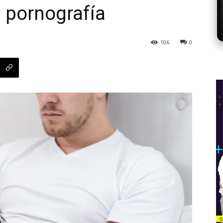
 pornografía
106
0