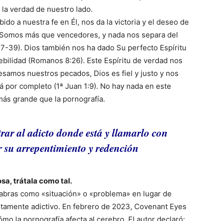
 la verdad de nuestro lado.
do a nuestra fe en Él, nos da la victoria y el deseo de
 Somos más que vencedores, y nada nos separa del
7-39). Dios también nos ha dado Su perfecto Espíritu
bilidad (Romanos 8:26). Este Espíritu de verdad nos
fesamos nuestros pecados, Dios es fiel y justo y nos
á por completo (1ª Juan 1:9). No hay nada en este
ás grande que la pornografía.
ar al adicto donde está y llamarlo con
 su arrepentimiento y redención
sa, trátala como tal.
labras como «situación» o «problema» en lugar de
altamente adictivo. En febrero de 2023, Covenant Eyes
mo la pornografía afecta al cerebro. El autor declaró: