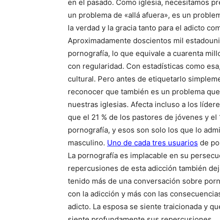
en el pasado. Como iglesia, necesitamos p
un problema de «allá afuera», es un proble
la verdad y la gracia tanto para el adicto co
Aproximadamente doscientos mil estadounide
pornografía, lo que equivale a cuarenta mil
con regularidad. Con estadísticas como esa,
cultural. Pero antes de etiquetarlo simple
reconocer que también es un problema que e
nuestras iglesias. Afecta incluso a los líde
que el 21 % de los pastores de jóvenes y el
pornografía, y esos son solo los que lo ad
masculino.
Uno de cada tres usuarios
de por
La pornografía es implacable en su persecuc
repercusiones de esta adicción también dej
tenido más de una conversación sobre porn
con la adicción y más con las consecuencias 
adicto. La esposa se siente traicionada y q
siente profundamente sus repercusiones.