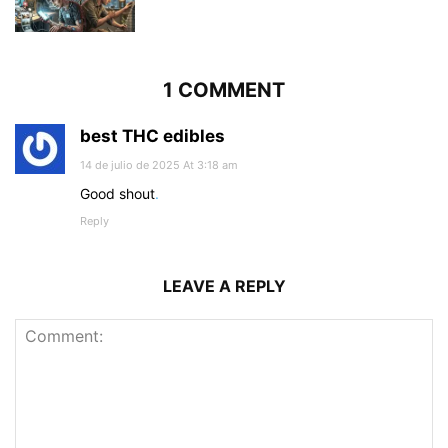
1 COMMENT
best THC edibles
14 de julio de 2025 At 3:18 am
Good shout
.
Reply
LEAVE A REPLY