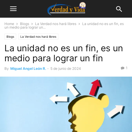
Home
Blogs
La Verdad nos hará libres
La unidad no es un fin, es
un medio para lograr un...
Blogs
La Verdad nos hará libres
La unidad no es un fin, es un
medio para lograr un fin
1
By
Miguel Angel León R.
-
5 de junio de 2024