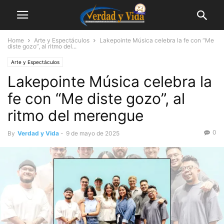
Home
Arte y Espectáculos
Lakepointe Música celebra la fe con “Me
diste gozo”, al ritmo del...
Arte y Espectáculos
Lakepointe Música celebra la
fe con “Me diste gozo”, al
ritmo del merengue
0
By
Verdad y Vida
-
9 de mayo de 2025